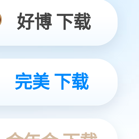
智能底盘
易魔方）技术平台，智电融合，开放兼容极具效益
获取
方案
咨询