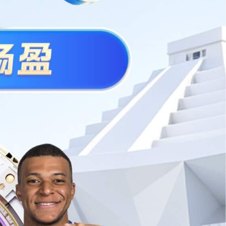
转型
三电系统