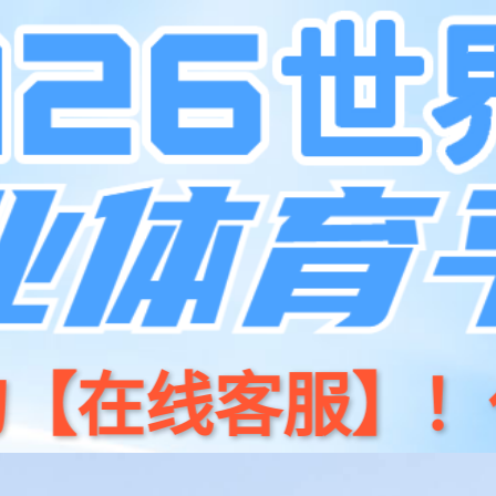
产品中心
解决方案
集团介绍
投资者关系
新闻中心
服务