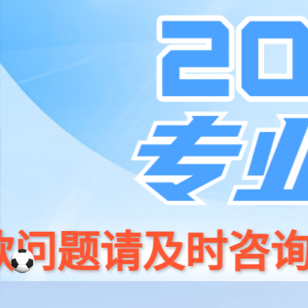
001266
股票
首页
代码
解决方案
量身定做系统化解决方案，致力于智能生态闭环