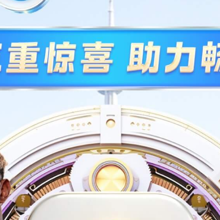
千行百业，智能提效，赋能企业