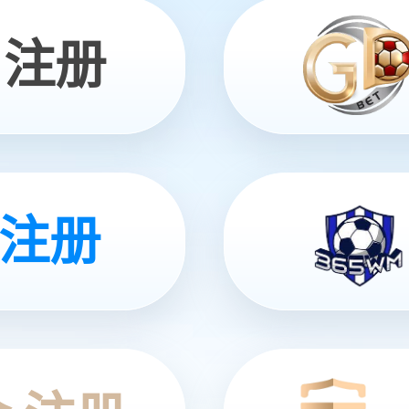
型电力系统
基于eMagi（