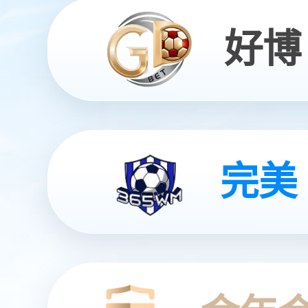
新能源
全面覆盖源网荷储，致力构建数智化新