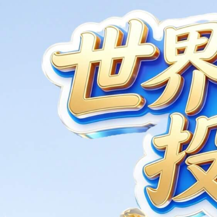
移动机械
新能源
起重机智能化方案
风光储一体化
曲臂式高空作业平台
输配电侧解决
装载机
工商业光储充
挖掘机智能化方案
家庭光储充解
构网型储能系