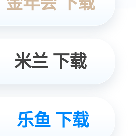
立即订阅
持
关注我们