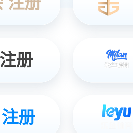
介绍
投资者关系
新闻中心
服务与支
况
基本信息
企业动态
下载中心