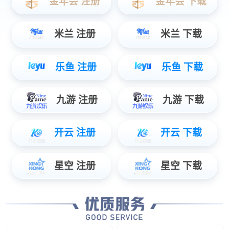
增强电网的抗风险能力。
该项目的成功实施，将大幅提高可再生能源在电网中的消纳能
力，为中国电网的绿色转型提供坚实的技术支撑。
浸没式储能方案
数据中心安全与能效提升的全新标准
此外，星空官网还推出了浸没式储能系统，该系统未来将广泛应
用于国内多个数据中心，可成功应对数据中心高能耗和安全性需
求的挑战。
消防安全保障：
电池完全浸泡在绝缘冷却液中，彻底杜绝热失控
与火灾隐患，即便在过充、短路等极端工况下也能确保系统安全
运行。