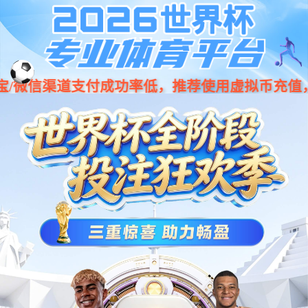
001266
股票
代码
XV02平台
主板